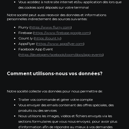
Vous accédez à notre site internet et/ou application dès lors que
des cookies sont déposés sur votre terminal
Notre société peut aussi recevoir des données et informations
personnelles indirectement des sources suivantes:
Flurry (
https://www.flurry.com
)
Firebase (
https://www.firebase.google.com
)
Count.ly (
https://count.ly
)
AppsFlyer (
https://www.appsflyer.com
)
Facebook App Event
(
https://developers.facebook/coom/docs/app-events
)
Comment utilisons-nous vos données?
Notre société collecte vos données pour nous permettre de:
Traiter vos commande et gérer votre compte
Vous envoyer des emails contenant des offres spéciales, des
produits ou des services
Nous utilisons les images, vidéos et fichiers envoyés via les
sections formulaires que vous nous envoyez, pour avoir plus
d'information afin de répondre au mieux à vos demandes