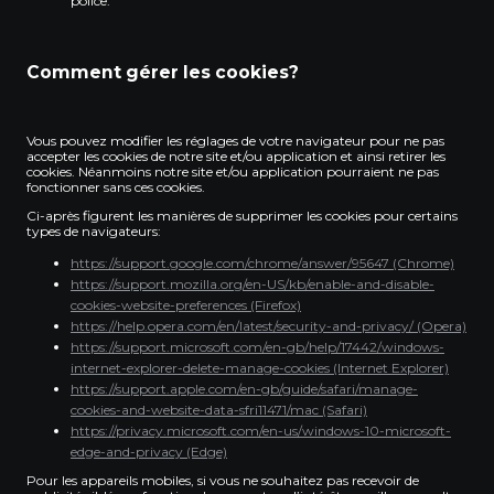
police.
Comment gérer les cookies?
Vous pouvez modifier les réglages de votre navigateur pour ne pas
accepter les cookies de notre site et/ou application et ainsi retirer les
cookies. Néanmoins notre site et/ou application pourraient ne pas
fonctionner sans ces cookies.
Ci-après figurent les manières de supprimer les cookies pour certains
types de navigateurs:
https://support.google.com/chrome/answer/95647 (Chrome)
https://support.mozilla.org/en-US/kb/enable-and-disable-
cookies-website-preferences (Firefox)
https://help.opera.com/en/latest/security-and-privacy/ (Opera)
https://support.microsoft.com/en-gb/help/17442/windows-
internet-explorer-delete-manage-cookies (Internet Explorer)
https://support.apple.com/en-gb/guide/safari/manage-
cookies-and-website-data-sfri11471/mac (Safari)
https://privacy.microsoft.com/en-us/windows-10-microsoft-
edge-and-privacy (Edge)
Pour les appareils mobiles, si vous ne souhaitez pas recevoir de